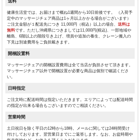
送料
健康生活堂では、お届けまで概ね1週間から10日前後です。 （入荷予
定中のマッサージチェア商品は1ヶ月以上かかる場合がございます）
ご注文金額が１配送先につき 11,000円（税込）以上の場合、
送料は
無料
です。ただし沖縄県につきましては11,000円(税込)、一部地域や
離島、6階以上の階段引き上げ、増員や追加の養生、クレーン搬入の
下見は別途費用をご負担戴きます。
開梱設置料
マッサージチェアの開梱設置費用は全て当店が負担させて頂きます。
マッサージチェア以外で開梱設置が必要な商品は個別で確認くださ
い。
日時指定
ご注文時に配送時間は指定いただきます。エリアによっては配送時間
の指定が出来る場合もございますのでご相談ください。
営業時間
土日祝日を除く平日の12時から18時。メールに関しては24時間受け
付けしております。翌営業日までにご返答します。なお、お盆時期や