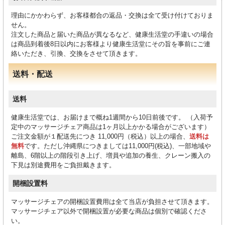
理由にかかわらず、お客様都合の返品・交換は全て受け付けておりま
せん。
注文した商品と届いた商品が異なるなど、健康生活堂の手違いの場合
は商品到着後8日以内にお客様より健康生活堂にその旨を事前にご連
絡いただき、引換、交換をさせて頂きます。
送料・配送
送料
健康生活堂では、お届けまで概ね1週間から10日前後です。 （入荷予
定中のマッサージチェア商品は1ヶ月以上かかる場合がございます）
ご注文金額が１配送先につき 11,000円（税込）以上の場合、
送料は
無料
です。ただし沖縄県につきましては11,000円(税込)、一部地域や
離島、6階以上の階段引き上げ、増員や追加の養生、クレーン搬入の
下見は別途費用をご負担戴きます。
開梱設置料
マッサージチェアの開梱設置費用は全て当店が負担させて頂きます。
マッサージチェア以外で開梱設置が必要な商品は個別で確認くださ
い。