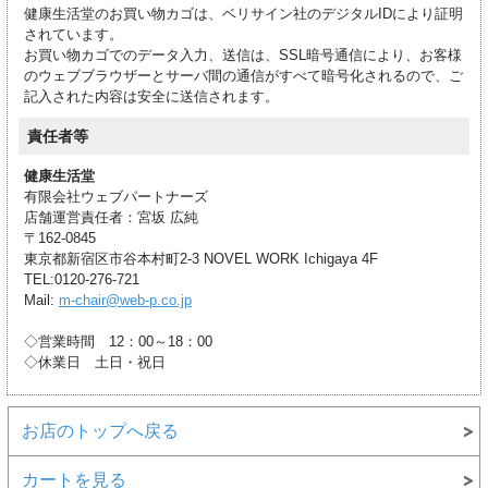
健康生活堂のお買い物カゴは、ベリサイン社のデジタルIDにより証明
されています。
お買い物カゴでのデータ入力、送信は、SSL暗号通信により、お客様
のウェブブラウザーとサーバ間の通信がすべて暗号化されるので、ご
記入された内容は安全に送信されます。
責任者等
健康生活堂
有限会社ウェブパートナーズ
店舗運営責任者：宮坂 広純
〒162-0845
東京都新宿区市谷本村町2-3 NOVEL WORK Ichigaya 4F
TEL:0120-276-721
Mail:
m-chair@web-p.co.jp
◇営業時間 12：00～18：00
◇休業日 土日・祝日
お店のトップへ戻る
カートを見る