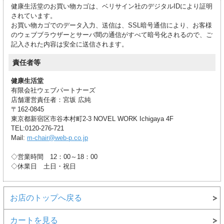
健康生活堂のお買い物カゴは、ベリサイン社のデジタルIDにより証明
されています。
お買い物カゴでのデータ入力、送信は、SSL暗号通信により、お客様
のウェブブラウザーとサーバ間の通信がすべて暗号化されるので、ご
記入された内容は安全に送信されます。
責任者等
健康生活堂
有限会社ウェブパートナーズ
店舗運営責任者：宮坂 広純
〒162-0845
東京都新宿区市谷本村町2-3 NOVEL WORK Ichigaya 4F
TEL:0120-276-721
Mail:
m-chair@web-p.co.jp
◇営業時間 12：00～18：00
◇休業日 土日・祝日
お店のトップへ戻る
カートを見る