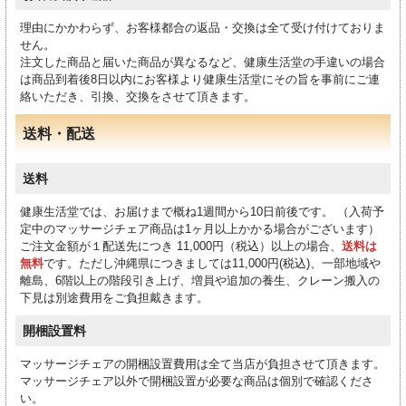
理由にかかわらず、お客様都合の返品・交換は全て受け付けておりま
せん。
注文した商品と届いた商品が異なるなど、健康生活堂の手違いの場合
は商品到着後8日以内にお客様より健康生活堂にその旨を事前にご連
絡いただき、引換、交換をさせて頂きます。
送料・配送
送料
健康生活堂では、お届けまで概ね1週間から10日前後です。 （入荷予
定中のマッサージチェア商品は1ヶ月以上かかる場合がございます）
ご注文金額が１配送先につき 11,000円（税込）以上の場合、
送料は
無料
です。ただし沖縄県につきましては11,000円(税込)、一部地域や
離島、6階以上の階段引き上げ、増員や追加の養生、クレーン搬入の
下見は別途費用をご負担戴きます。
開梱設置料
マッサージチェアの開梱設置費用は全て当店が負担させて頂きます。
マッサージチェア以外で開梱設置が必要な商品は個別で確認くださ
い。