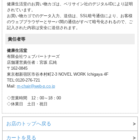
健康生活堂のお買い物カゴは、ベリサイン社のデジタルIDにより証明
されています。
お買い物カゴでのデータ入力、送信は、SSL暗号通信により、お客様
のウェブブラウザーとサーバ間の通信がすべて暗号化されるので、ご
記入された内容は安全に送信されます。
責任者等
健康生活堂
有限会社ウェブパートナーズ
店舗運営責任者：宮坂 広純
〒162-0845
東京都新宿区市谷本村町2-3 NOVEL WORK Ichigaya 4F
TEL:0120-276-721
Mail:
m-chair@web-p.co.jp
◇営業時間 12：00～18：00
◇休業日 土日・祝日
お店のトップへ戻る
カートを見る