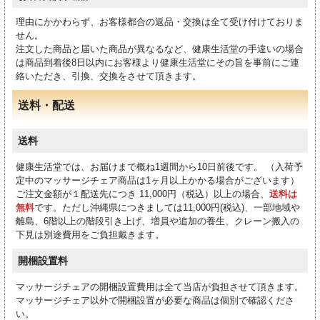
理由にかかわらず、お客様都合の返品・交換は全て受け付けておりま
せん。
注文した商品と届いた商品が異なるなど、健康生活堂の手違いの場合
は商品到着後8日以内にお客様より健康生活堂にその旨を事前にご連
絡いただき、引換、交換をさせて頂きます。
送料・配送
送料
健康生活堂では、お届けまで概ね1週間から10日前後です。 （入荷予
定中のマッサージチェア商品は1ヶ月以上かかる場合がございます）
ご注文金額が１配送先につき 11,000円（税込）以上の場合、
送料は
無料
です。ただし沖縄県につきましては11,000円(税込)、一部地域や
離島、6階以上の階段引き上げ、増員や追加の養生、クレーン搬入の
下見は別途費用をご負担戴きます。
開梱設置料
マッサージチェアの開梱設置費用は全て当店が負担させて頂きます。
マッサージチェア以外で開梱設置が必要な商品は個別で確認くださ
い。