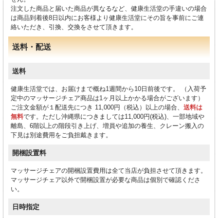
注文した商品と届いた商品が異なるなど、健康生活堂の手違いの場合
は商品到着後8日以内にお客様より健康生活堂にその旨を事前にご連
絡いただき、引換、交換をさせて頂きます。
送料・配送
送料
健康生活堂では、お届けまで概ね1週間から10日前後です。 （入荷予
定中のマッサージチェア商品は1ヶ月以上かかる場合がございます）
ご注文金額が１配送先につき 11,000円（税込）以上の場合、
送料は
無料
です。ただし沖縄県につきましては11,000円(税込)、一部地域や
離島、6階以上の階段引き上げ、増員や追加の養生、クレーン搬入の
下見は別途費用をご負担戴きます。
開梱設置料
マッサージチェアの開梱設置費用は全て当店が負担させて頂きます。
マッサージチェア以外で開梱設置が必要な商品は個別で確認くださ
い。
日時指定