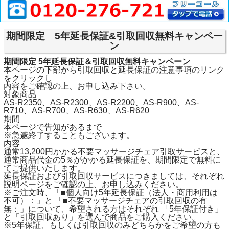
期間限定 5年延長保証&引取回収無料キャンペー
ン
期間限定 5年延長保証＆引取回収無料キャンペーン
本ページの下部から引取回収と延長保証の注意事項のリンク
をクリックし
内容をご確認の上、お申し込み下さい。
対象商品
AS-R2350、AS-R2300、AS-R2200、AS-R900、AS-
R710、AS-R700、AS-R630、AS-R620
期間
本ページで告知があるまで
※急遽終了することもございます。
内容
通常13,200円かかる不要マッサージチェア引取サービスと、
通常商品代金の5％がかかる延長保証を、期間限定で無料に
てご提供いたします。
延長保証および引取回収サービスにつきましては、それぞれ
説明ページをご確認の上、お申し込みください。
※ご注文時、「■個人向け5年延長保証（法人・商用利用は
不可）：」と 「■不要マッサージチェアの引取回収の有
無：」について、希望される方はそれぞれ 「5年保証付き」
と「引取回収あり」を選んで商品をご購入ください。
※5年保証、もしくは引取回収のみどちらかをご希望の方も