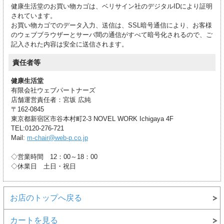
健康生活堂のお買い物カゴは、ベリサイン社のデジタルIDにより証明
されています。
お買い物カゴでのデータ入力、送信は、SSL暗号通信により、お客様
のウェブブラウザーとサーバ間の通信がすべて暗号化されるので、ご
記入された内容は安全に送信されます。
責任者等
健康生活堂
有限会社ウェブパートナーズ
店舗運営責任者：宮坂 広純
〒162-0845
東京都新宿区市谷本村町2-3 NOVEL WORK Ichigaya 4F
TEL:0120-276-721
Mail:
m-chair@web-p.co.jp
◇営業時間 12：00～18：00
◇休業日 土日・祝日
お店のトップへ戻る
カートを見る