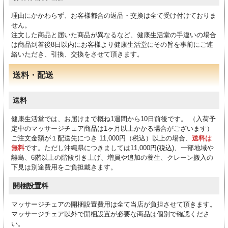
理由にかかわらず、お客様都合の返品・交換は全て受け付けておりま
せん。
注文した商品と届いた商品が異なるなど、健康生活堂の手違いの場合
は商品到着後8日以内にお客様より健康生活堂にその旨を事前にご連
絡いただき、引換、交換をさせて頂きます。
送料・配送
送料
健康生活堂では、お届けまで概ね1週間から10日前後です。 （入荷予
定中のマッサージチェア商品は1ヶ月以上かかる場合がございます）
ご注文金額が１配送先につき 11,000円（税込）以上の場合、
送料は
無料
です。ただし沖縄県につきましては11,000円(税込)、一部地域や
離島、6階以上の階段引き上げ、増員や追加の養生、クレーン搬入の
下見は別途費用をご負担戴きます。
開梱設置料
マッサージチェアの開梱設置費用は全て当店が負担させて頂きます。
マッサージチェア以外で開梱設置が必要な商品は個別で確認くださ
い。