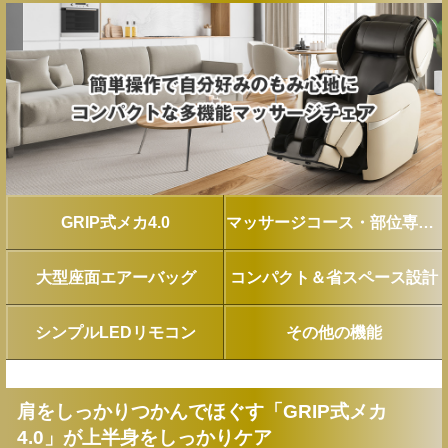
GRIP式メカ4.0
マッサージコース・部位専用技
大型座面エアーバッグ
コンパクト＆省スペース設計
シンプルLEDリモコン
その他の機能
肩をしっかりつかんでほぐす「GRIP式メカ
4.0」が上半身をしっかりケア