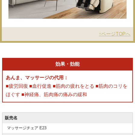
↑ページTOPへ
効果・効能
あんま、マッサージの代用：
■疲労回復 ■血行促進 ■筋肉の疲れをとる ■筋肉のコリを
ほぐす ■神経痛、筋肉痛の痛みの緩和
販売名
マッサージチェア E23