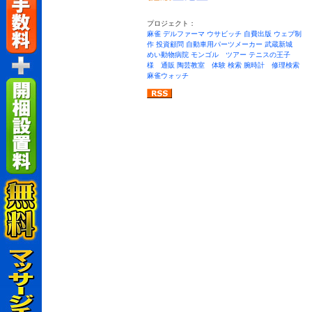
プロジェクト：
麻雀
デルファーマ
ウサビッチ
自費出版
ウェブ制
作
投資顧問
自動車用パーツメーカー
武蔵新城
めい動物病院
モンゴル ツアー
テニスの王子
様 通販
陶芸教室 体験 検索
腕時計 修理検索
麻雀ウォッチ